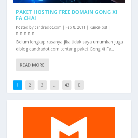
PAKET HOSTING FREE DOMAIN GONG XI
FA CHAI
Posted by
candradot.com
|
Feb 8, 2011
|
KunciHost
|
Belum lengkap rasanya jika tidak saya umumkan juga
diblog candradot.com tentang paket Gong Xi Fa...
READ MORE
1
2
3
…
43