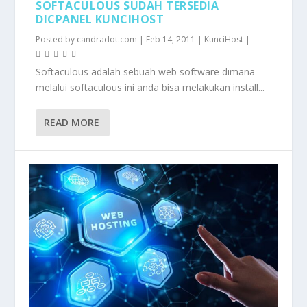
SOFTACULOUS SUDAH TERSEDIA
DICPANEL KUNCIHOST
Posted by
candradot.com
|
Feb 14, 2011
|
KunciHost
|
Softaculous adalah sebuah web software dimana
melalui softaculous ini anda bisa melakukan install...
READ MORE